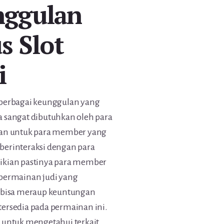
nggulan
s Slot
i
berbagai keunggulan yang
ya sangat dibutuhkan oleh para
lukan untuk para member yang
 berinteraksi dengan para
kian pastinya para member
permainan judi yang
 bisa meraup keuntungan
 tersedia pada permainan ini.
b untuk mengetahui terkait