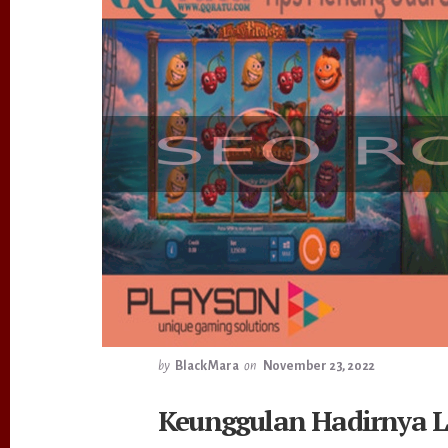
by
Black Mara
on
November 23, 2022
Keunggulan Hadirnya Li