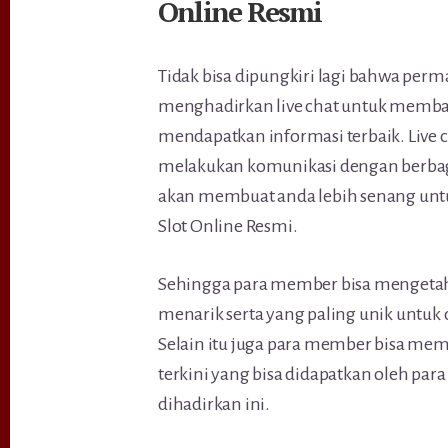
Online Resmi
Tidak bisa dipungkiri lagi bahwa perma
menghadirkan live chat untuk memba
mendapatkan informasi terbaik. Live c
melakukan komunikasi dengan berba
akan membuat anda lebih senang unt
Slot Online Resmi.
Sehingga para member bisa mengeta
menarik serta yang paling unik untuk d
Selain itu juga para member bisa m
terkini yang bisa didapatkan oleh para
dihadirkan ini.