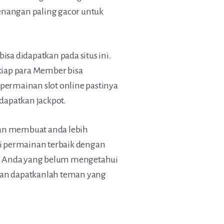
nangan paling gacor untuk
isa didapatkan pada situs ini.
etiap para Member bisa
permainan slot online pastinya
apatkan jackpot.
akan membuat anda lebih
 permainan terbaik dengan
agi Anda yang belum mengetahui
a dan dapatkanlah teman yang