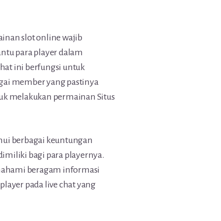
inan slot online wajib
ntu para player dalam
hat ini berfungsi untuk
gai member yang pastinya
uk melakukan permainan Situs
hui berbagai keuntungan
imiliki bagi para playernya.
emahami beragam informasi
 player pada live chat yang