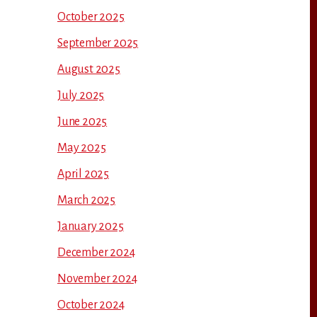
October 2025
September 2025
August 2025
July 2025
June 2025
May 2025
April 2025
March 2025
January 2025
December 2024
November 2024
October 2024