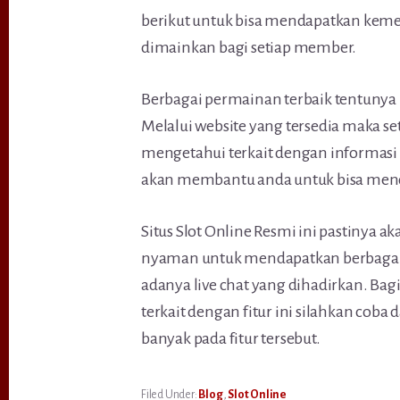
berikut untuk bisa mendapatkan keme
dimainkan bagi setiap member.
Berbagai permainan terbaik tentunya b
Melalui website yang tersedia maka s
mengetahui terkait dengan informasi 
akan membantu anda untuk bisa mend
Situs Slot Online Resmi ini pastinya 
nyaman untuk mendapatkan berbagai
adanya live chat yang dihadirkan. B
terkait dengan fitur ini silahkan cob
banyak pada fitur tersebut.
Filed Under:
Blog
,
Slot Online