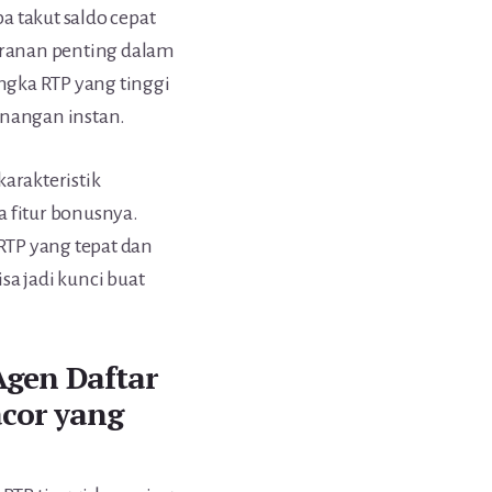
takut saldo cepat
anan penting dalam
 angka RTP yang tinggi
nangan instan.
rakteristik
a fitur bonusnya.
RTP yang tepat dan
sa jadi kunci buat
Agen Daftar
acor yang