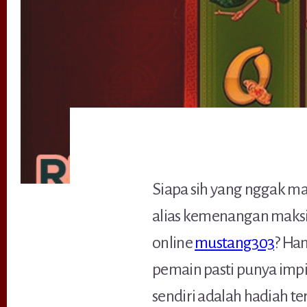
Siapa sih yang nggak m
alias kemenangan maksi
online
mustang303
? Ha
pemain pasti punya imp
sendiri adalah hadiah te