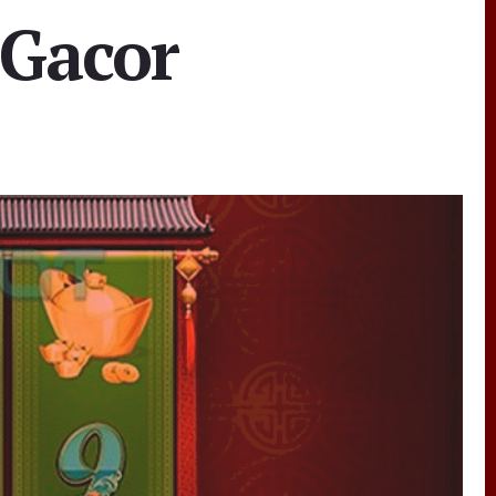
 Gacor