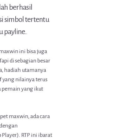
ah berhasil
 simbol tertentu
u payline.
axwin ini bisa juga
 Tapi di sebagian besar
aya, hadiah utamanya
f yang nilainya terus
 pemain yang ikut
pet maxwin, ada cara
u dengan
layer). RTP ini ibarat