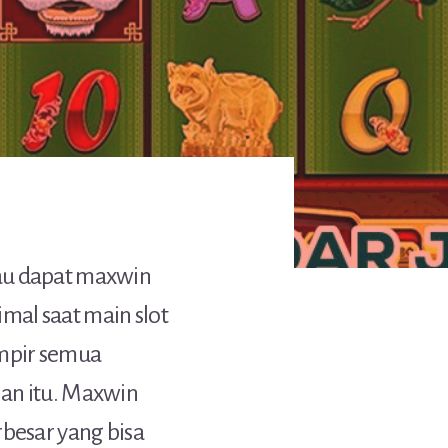
au dapat maxwin
mal saat main slot
mpir semua
ian itu. Maxwin
rbesar yang bisa