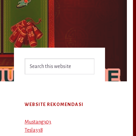
Primary
Search
Sidebar
this
website
WEBSITE REKOMENDASI
Mustang303
Tesla338