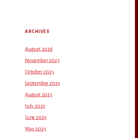
ARCHIVES
August 2026
November 2025
October 2025
September 2025
August 2025
July 2025
June 2025
May 2025