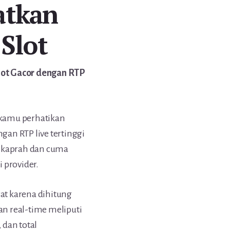
tkan
 Slot
 Slot Gacor dengan RTP
 kamu perhatikan
gan RTP live tertinggi
h kaprah dan cuma
 provider.
urat karena dihitung
n real-time meliputi
 dan total