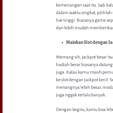
kemenangan saat itu. Jadi k
dalam waktu singkat, pilihlah
live tinggi. Biasanya game sep
dan lebih mudah memberik
Mainkan Slot dengan Ja
Memang sih, jackpot besar it
hadiah besar biasanya datang
juga. Kalau kamu masih pemul
ke slot dengan jackpot kecil. 
menangnya lebih besar, mod
juga nggak terlalu banyak.
Dengan begitu, kamu bisa le