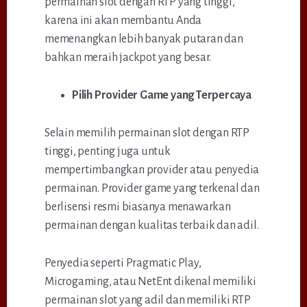
permainan slot dengan RTP yang tinggi,
karena ini akan membantu Anda
memenangkan lebih banyak putaran dan
bahkan meraih jackpot yang besar.
Pilih Provider Game yang Terpercaya
Selain memilih permainan slot dengan RTP
tinggi, penting juga untuk
mempertimbangkan provider atau penyedia
permainan. Provider game yang terkenal dan
berlisensi resmi biasanya menawarkan
permainan dengan kualitas terbaik dan adil.
Penyedia seperti Pragmatic Play,
Microgaming, atau NetEnt dikenal memiliki
permainan slot yang adil dan memiliki RTP