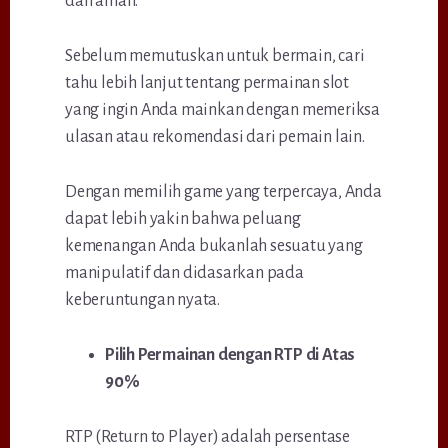
dan aman.
Sebelum memutuskan untuk bermain, cari
tahu lebih lanjut tentang permainan slot
yang ingin Anda mainkan dengan memeriksa
ulasan atau rekomendasi dari pemain lain.
Dengan memilih game yang terpercaya, Anda
dapat lebih yakin bahwa peluang
kemenangan Anda bukanlah sesuatu yang
manipulatif dan didasarkan pada
keberuntungan nyata.
Pilih Permainan dengan RTP di Atas
90%
RTP (Return to Player) adalah persentase