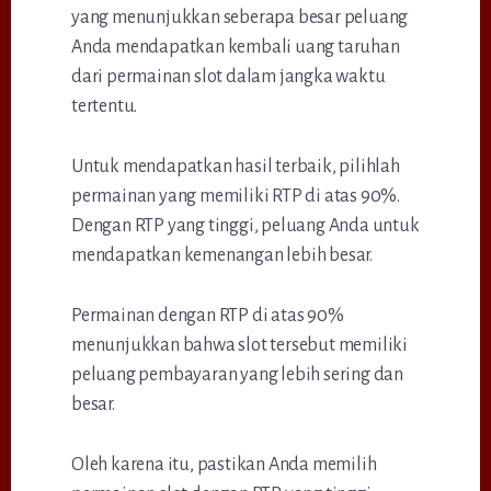
yang menunjukkan seberapa besar peluang
Anda mendapatkan kembali uang taruhan
dari permainan slot dalam jangka waktu
tertentu.
Untuk mendapatkan hasil terbaik, pilihlah
permainan yang memiliki RTP di atas 90%.
Dengan RTP yang tinggi, peluang Anda untuk
mendapatkan kemenangan lebih besar.
Permainan dengan RTP di atas 90%
menunjukkan bahwa slot tersebut memiliki
peluang pembayaran yang lebih sering dan
besar.
Oleh karena itu, pastikan Anda memilih