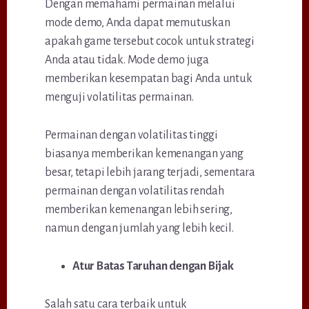
Dengan memahami permainan melalui
mode demo, Anda dapat memutuskan
apakah game tersebut cocok untuk strategi
Anda atau tidak. Mode demo juga
memberikan kesempatan bagi Anda untuk
menguji volatilitas permainan.
Permainan dengan volatilitas tinggi
biasanya memberikan kemenangan yang
besar, tetapi lebih jarang terjadi, sementara
permainan dengan volatilitas rendah
memberikan kemenangan lebih sering,
namun dengan jumlah yang lebih kecil.
Atur Batas Taruhan dengan Bijak
Salah satu cara terbaik untuk