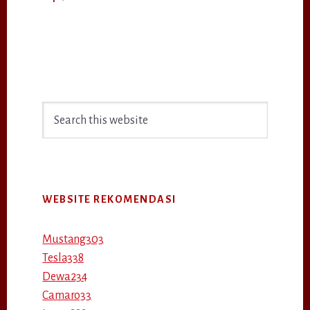
Primary
Search
Sidebar
this
website
WEBSITE REKOMENDASI
Mustang303
Tesla338
Dewa234
Camaro33