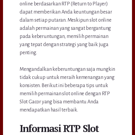
online berdasarkan RTP (Return to Player)
dapat memberikan Anda keuntungan besar
dalam setiap putaran. Meskipun slot online
adalah permainan yang sangat bergantung
pada keberuntungan, memilih permainan
yang tepat dengan strategi yang baik juga
penting.
Mengandalkan keberuntungan saja mungkin
tidak cukup untuk meraih kemenangan yang
konsisten. Berikut ini beberapa tips untuk
memilih permainan slot online dengan RTP
Slot Gacor yang bisa membantu Anda
mendapatkan hasil terbaik.
Informasi RTP Slot