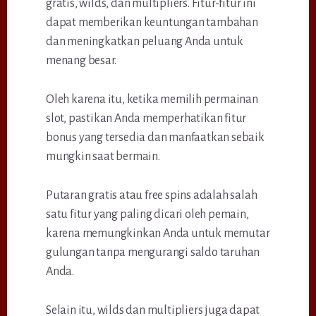
gratis, wilds, dan multipliers. Fitur-fitur ini
dapat memberikan keuntungan tambahan
dan meningkatkan peluang Anda untuk
menang besar.
Oleh karena itu, ketika memilih permainan
slot, pastikan Anda memperhatikan fitur
bonus yang tersedia dan manfaatkan sebaik
mungkin saat bermain.
Putaran gratis atau free spins adalah salah
satu fitur yang paling dicari oleh pemain,
karena memungkinkan Anda untuk memutar
gulungan tanpa mengurangi saldo taruhan
Anda.
Selain itu, wilds dan multipliers juga dapat