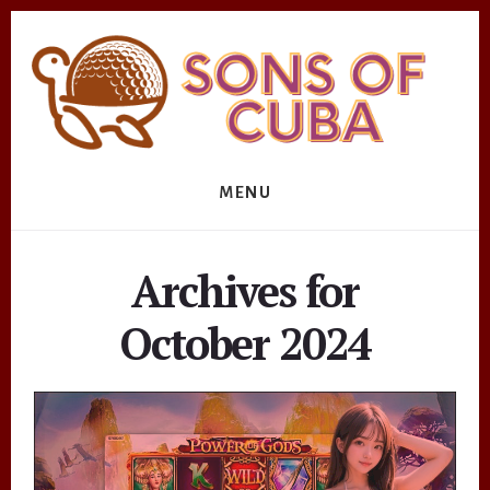
Skip
Skip
to
to
primary
content
sidebar
MENU
Archives for
October 2024