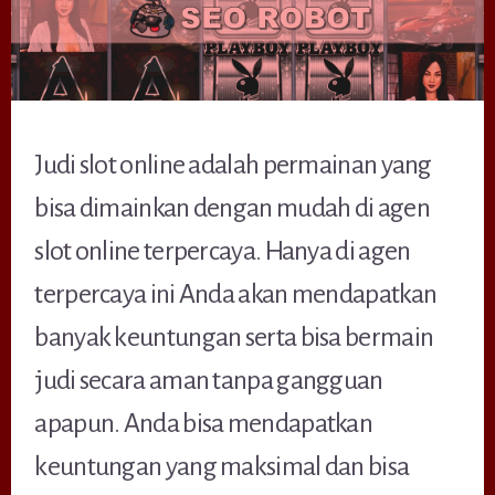
Judi slot online adalah permainan yang
bisa dimainkan dengan mudah di agen
slot online terpercaya. Hanya di agen
terpercaya ini Anda akan mendapatkan
banyak keuntungan serta bisa bermain
judi secara aman tanpa gangguan
apapun. Anda bisa mendapatkan
keuntungan yang maksimal dan bisa