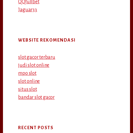
QQfullbet
Jaguar33
WEBSITE REKOMENDASI
slot gacor terbaru
judi slot online
mpo slot
slot online
situs slot
bandar slot gacor
RECENT POSTS