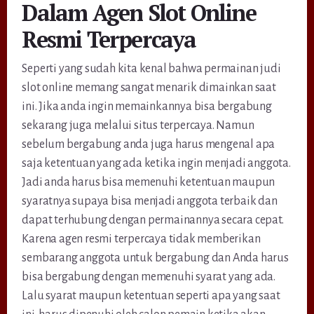
Dalam Agen Slot Online
Resmi Terpercaya
Seperti yang sudah kita kenal bahwa permainan judi
slot online memang sangat menarik dimainkan saat
ini. Jika anda ingin memainkannya bisa bergabung
sekarang juga melalui situs terpercaya. Namun
sebelum bergabung anda juga harus mengenal apa
saja ketentuan yang ada ketika ingin menjadi anggota.
Jadi anda harus bisa memenuhi ketentuan maupun
syaratnya supaya bisa menjadi anggota terbaik dan
dapat terhubung dengan permainannya secara cepat.
Karena agen resmi terpercaya tidak memberikan
sembarang anggota untuk bergabung dan Anda harus
bisa bergabung dengan memenuhi syarat yang ada.
Lalu syarat maupun ketentuan seperti apa yang saat