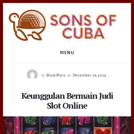
Skip
Skip
to
to
primary
content
sidebar
MENU
by
Black Mara
on
December 26, 2024
Keunggulan Bermain Judi
Slot Online