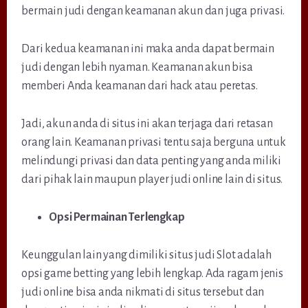
bermain judi dengan keamanan akun dan juga privasi.
Dari kedua keamanan ini maka anda dapat bermain
judi dengan lebih nyaman.
Keamanan akun bisa
memberi Anda keamanan dari hack atau peretas.
Jadi, akun anda di situs ini akan terjaga dari retasan
orang lain. Keamanan privasi tentu saja berguna untuk
melindungi privasi dan data penting yang anda miliki
dari pihak lain maupun player judi online lain di situs.
Opsi Permainan Terlengkap
Keunggulan lain yang dimiliki situs
judi Slot
adalah
opsi game betting yang lebih lengkap. Ada ragam jenis
judi online bisa anda nikmati di situs tersebut dan