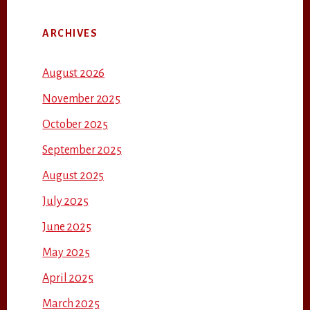
ARCHIVES
August 2026
November 2025
October 2025
September 2025
August 2025
July 2025
June 2025
May 2025
April 2025
March 2025