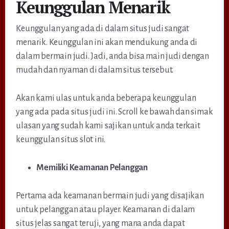
Keunggulan Menarik
Keunggulan yang ada di dalam situs judi sangat
menarik. Keunggulan ini akan mendukung anda di
dalam bermain judi. Jadi, anda bisa main judi dengan
mudah dan nyaman di dalam situs tersebut.
Akan kami ulas untuk anda beberapa keunggulan
yang ada pada situs judi ini. Scroll ke bawah dan simak
ulasan yang sudah kami sajikan untuk anda terkait
keunggulan situs slot ini.
Memiliki Keamanan Pelanggan
Pertama ada keamanan bermain judi yang disajikan
untuk pelanggan atau player. Keamanan di dalam
situs jelas sangat teruji, yang mana anda dapat