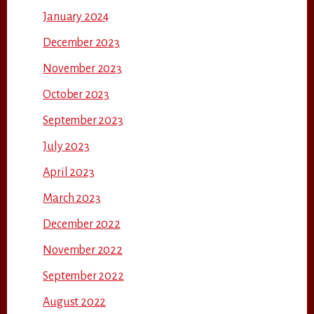
January 2024
December 2023
November 2023
October 2023
September 2023
July 2023
April 2023
March 2023
December 2022
November 2022
September 2022
August 2022