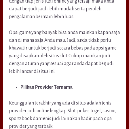
dengan tiap jenis judi online yang tersaji maka anda
dapat berjudi jauh lebih mudah serta peroleh
pengalaman bermain lebih luas.
Opsi game yang banyak bisa anda mainkan kapan saja
dan di mana saja Anda mau. Jadi, anda tidak perlu
khawatir untuk berjudi secara bebas pada opsi game
yang disajikan oleh situs slot. Cukup mainkan judi
dengan aturan yang sesuai agar anda dapat berjudi
lebih lancar di situs ini.
Pilihan Provider Ternama
Keunggulan terakhir yang ada di situs adalah jenis
provider judi online lengkap. Slot, poker, togel, casino,
sportsbook dan jenis judi lain akan hadir pada opsi
provider yang terbaik.