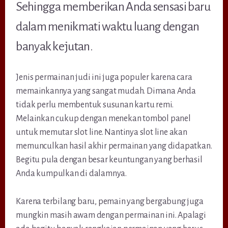
Sehingga memberikan Anda sensasi baru
dalam menikmati waktu luang dengan
banyak kejutan.
Jenis permainan judi ini juga populer karena cara
memainkannya yang sangat mudah. Dimana Anda
tidak perlu membentuk susunan kartu remi.
Melainkan cukup dengan menekan tombol panel
untuk memutar slot line. Nantinya slot line akan
memunculkan hasil akhir permainan yang didapatkan.
Begitu pula dengan besar keuntungan yang berhasil
Anda kumpulkan di dalamnya.
Karena terbilang baru, pemain yang bergabung juga
mungkin masih awam dengan permainan ini. Apalagi