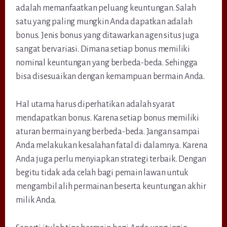
adalah memanfaatkan peluang keuntungan. Salah
satu yang paling mungkin Anda dapatkan adalah
bonus. Jenis bonus yang ditawarkan agen situs juga
sangat bervariasi. Dimana setiap bonus memiliki
nominal keuntungan yang berbeda-beda. Sehingga
bisa disesuaikan dengan kemampuan bermain Anda.
Hal utama harus diperhatikan adalah syarat
mendapatkan bonus. Karena setiap bonus memiliki
aturan bermain yang berbeda-beda. Jangan sampai
Anda melakukan kesalahan fatal di dalamnya. Karena
Anda juga perlu menyiapkan strategi terbaik. Dengan
begitu tidak ada celah bagi pemain lawan untuk
mengambil alih permainan beserta keuntungan akhir
milik Anda.