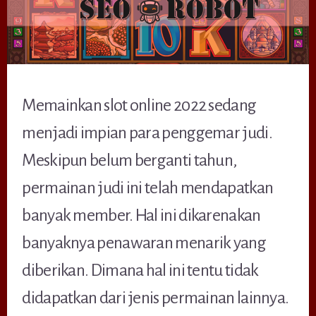
Memainkan slot online 2022 sedang
menjadi impian para penggemar judi.
Meskipun belum berganti tahun,
permainan judi ini telah mendapatkan
banyak member. Hal ini dikarenakan
banyaknya penawaran menarik yang
diberikan. Dimana hal ini tentu tidak
didapatkan dari jenis permainan lainnya.