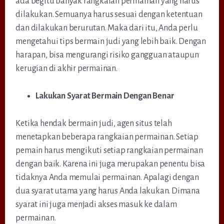
ada begitu banyak rangkaian permainan yang harus
dilakukan. Semuanya harus sesuai dengan ketentuan
dan dilakukan berurutan. Maka dari itu, Anda perlu
mengetahui tips bermain judi yang lebih baik. Dengan
harapan, bisa mengurangi risiko gangguan ataupun
kerugian di akhir permainan.
Lakukan Syarat Bermain Dengan Benar
Ketika hendak bermain judi, agen situs telah
menetapkan beberapa rangkaian permainan. Setiap
pemain harus mengikuti setiap rangkaian permainan
dengan baik. Karena ini juga merupakan penentu bisa
tidaknya Anda memulai permainan. Apalagi dengan
dua syarat utama yang harus Anda lakukan. Dimana
syarat ini juga menjadi akses masuk ke dalam
permainan.