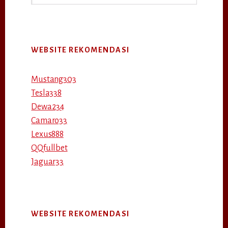
website
WEBSITE REKOMENDASI
Mustang303
Tesla338
Dewa234
Camaro33
Lexus888
QQfullbet
Jaguar33
WEBSITE REKOMENDASI