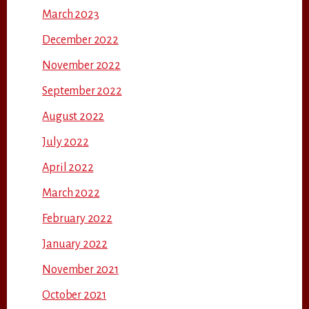
March 2023
December 2022
November 2022
September 2022
August 2022
July 2022
April 2022
March 2022
February 2022
January 2022
November 2021
October 2021