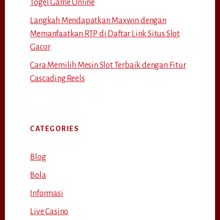
Togel Game Online
Langkah Mendapatkan Maxwin dengan
Memanfaatkan RTP di Daftar Link Situs Slot
Gacor
Cara Memilih Mesin Slot Terbaik dengan Fitur
Cascading Reels
CATEGORIES
Blog
Bola
Informasi
Live Casino