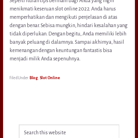
Seperti itulah tips bermain bagi Anda yang ingin
menikmati keseruan slot online 2022. Anda harus
memperhatikan dan mengikuti penjelasan di atas
dengan benar. Sebisa mungkin, hindari kesalahan yang
tidak diperlukan. Dengan begitu, Anda memiliki lebih
banyak peluang di dalamnya. Sampai akhirnya, hasil
kemenangan dengan keuntungan fantastis bisa
menjadi milik Anda sepenuhnya.
Filed Under:
Blog
,
Slot Online
Primary
Search
Sidebar
this