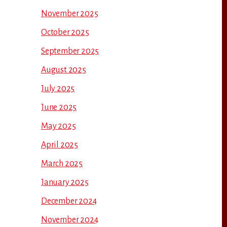
November 2025
October 2025
September 2025
August 2025
July 2025
June 2025
May 2025
April 2025
March 2025
January 2025
December 2024
November 2024