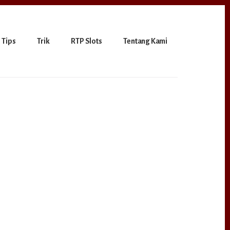
Tips
Trik
RTP Slots
Tentang Kami