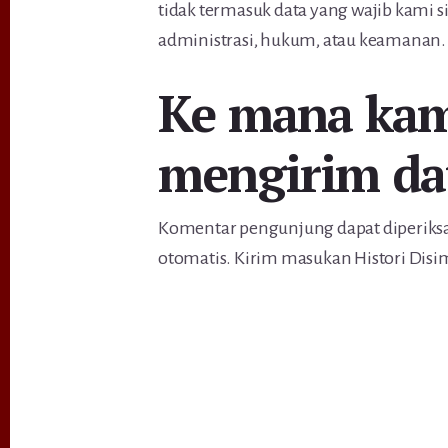
tidak termasuk data yang wajib kami 
administrasi, hukum, atau keamanan.
Ke mana ka
mengirim da
Komentar pengunjung dapat diperiksa
otomatis. Kirim masukan Histori Dis