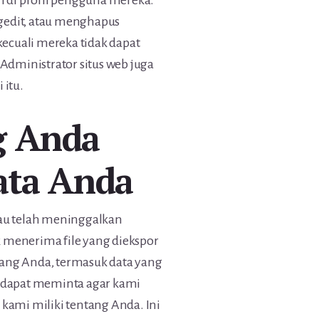
n di profil pengguna mereka.
edit, atau menghapus
kecuali mereka tidak dapat
ministrator situs web juga
 itu.
g Anda
data Anda
atau telah meninggalkan
menerima file yang diekspor
ntang Anda, termasuk data yang
 dapat meminta agar kami
kami miliki tentang Anda. Ini