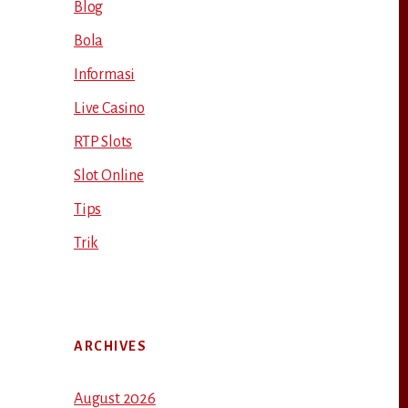
Blog
Bola
Informasi
Live Casino
RTP Slots
Slot Online
Tips
Trik
ARCHIVES
August 2026