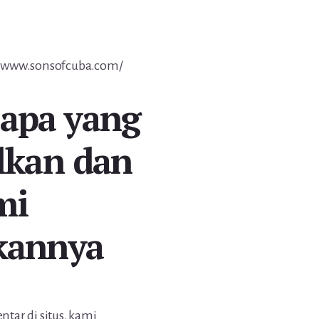
://www.sonsofcuba.com/
 apa yang
lkan dan
mi
kannya
ar di situs, kami