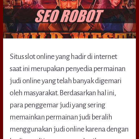
Situs slot online yang hadir di internet
saat ini merupakan penyedia permainan
judi online yang telah banyak digemari
oleh masyarakat. Berdasarkan hal ini,
para penggemar judi yang sering
memainkan permainan judi beralih
menggunakan judi online karena dengan