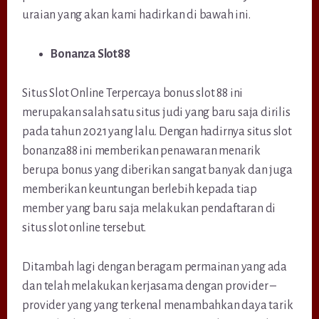
uraian yang akan kami hadirkan di bawah ini.
Bonanza Slot88
Situs Slot Online Terpercaya bonus slot 88 ini
merupakan salah satu situs judi yang baru saja dirilis
pada tahun 2021 yang lalu. Dengan hadirnya situs slot
bonanza88 ini memberikan penawaran menarik
berupa bonus yang diberikan sangat banyak dan juga
memberikan keuntungan berlebih kepada tiap
member yang baru saja melakukan pendaftaran di
situs slot online tersebut.
Ditambah lagi dengan beragam permainan yang ada
dan telah melakukan kerjasama dengan provider –
provider yang yang terkenal menambahkan daya tarik