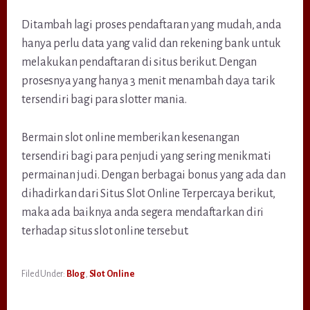
Ditambah lagi proses pendaftaran yang mudah, anda
hanya perlu data yang valid dan rekening bank untuk
melakukan pendaftaran di situs berikut. Dengan
prosesnya yang hanya 3 menit menambah daya tarik
tersendiri bagi para slotter mania.
Bermain slot online memberikan kesenangan
tersendiri bagi para penjudi yang sering menikmati
permainan judi. Dengan berbagai bonus yang ada dan
dihadirkan dari Situs Slot Online Terpercaya berikut,
maka ada baiknya anda segera mendaftarkan diri
terhadap situs slot online tersebut.
Filed Under:
Blog
,
Slot Online