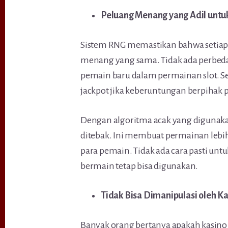
Peluang Menang yang Adil unt
Sistem RNG memastikan bahwa setiap
menang yang sama. Tidak ada perbed
pemain baru dalam permainan slot. 
jackpot jika keberuntungan berpihak 
Dengan algoritma acak yang digunakan
ditebak. Ini membuat permainan lebi
para pemain. Tidak ada cara pasti un
bermain tetap bisa digunakan.
Tidak Bisa Dimanipulasi oleh K
Banyak orang bertanya apakah kasino