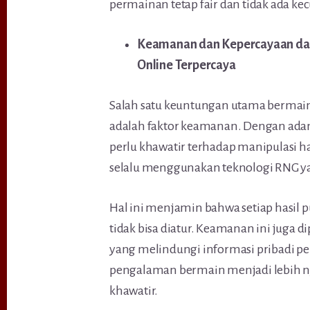
permainan tetap fair dan tidak ada ke
Keamanan dan Kepercayaan dal
Online Terpercaya
Salah satu keuntungan utama bermain d
adalah faktor keamanan. Dengan adan
perlu khawatir terhadap manipulasi has
selalu menggunakan teknologi RNG yan
Hal ini menjamin bahwa setiap hasil 
tidak bisa diatur. Keamanan ini juga d
yang melindungi informasi pribadi p
pengalaman bermain menjadi lebih n
khawatir.