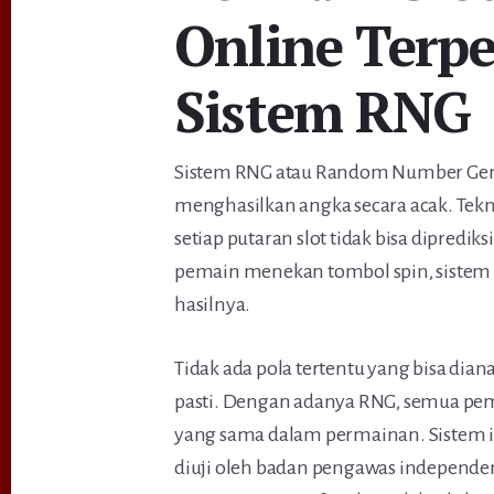
Online Terpe
Sistem RNG
Sistem RNG atau Random Number Gene
menghasilkan angka secara acak. Tek
setiap putaran slot tidak bisa diprediks
pemain menekan tombol spin, siste
hasilnya.
Tidak ada pola tertentu yang bisa dian
pasti. Dengan adanya RNG, semua pe
yang sama dalam permainan. Sistem in
diuji oleh badan pengawas independen.