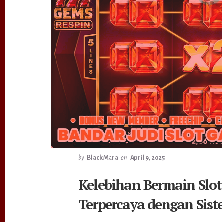
by
Black Mara
on
April 9, 2025
Kelebihan Bermain Slot
Terpercaya dengan Sis