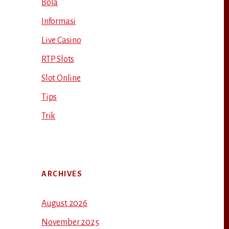
Bola
Informasi
Live Casino
RTP Slots
Slot Online
Tips
Trik
ARCHIVES
August 2026
November 2025