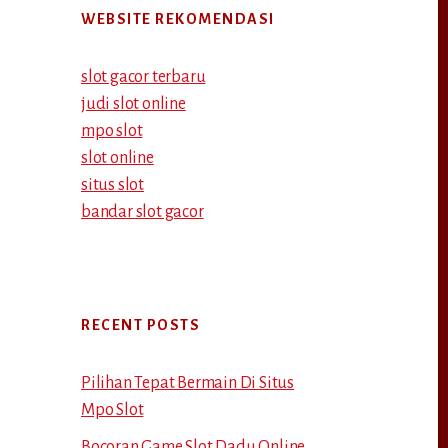
WEBSITE REKOMENDASI
slot gacor terbaru
judi slot online
mpo slot
slot online
situs slot
bandar slot gacor
RECENT POSTS
Pilihan Tepat Bermain Di Situs
Mpo Slot
Bocoran Game Slot Dadu Online