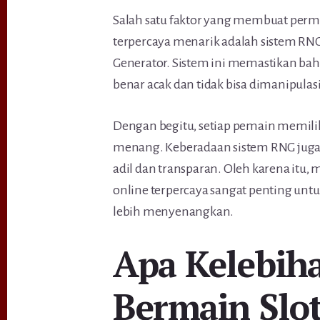
Salah satu faktor yang membuat perma
terpercaya menarik adalah sistem R
Generator. Sistem ini memastikan bahw
benar acak dan tidak bisa dimanipulasi
Dengan begitu, setiap pemain memili
menang. Keberadaan sistem RNG jug
adil dan transparan. Oleh karena itu, 
online terpercaya sangat penting un
lebih menyenangkan.
Apa Kelebih
Bermain Slot