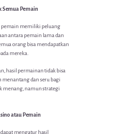
uk Semua Pemain
 pemain memiliki peluang
aan antara pemain lama dan
Semua orang bisa mendapatkan
pada mereka.
, hasil permainan tidak bisa
h menantang dan seru bagi
tuk menang, namun strategi
asino atau Pemain
 dapat mengatur hasil